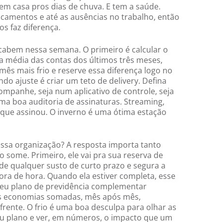
 em casa pros dias de chuva. E tem a saúde.
camentos e até as ausências no trabalho, então
s faz diferença.
cabem nessa semana. O primeiro é calcular o
a média das contas dos últimos três meses,
mês mais frio e reserve essa diferença logo no
ndo ajuste é criar um teto de delivery. Defina
mpanhe, seja num aplicativo de controle, seja
uma boa auditoria de assinaturas. Streaming,
que assinou. O inverno é uma ótima estação
essa organização? A resposta importa tanto
 some. Primeiro, ele vai pra sua reserva de
de qualquer susto de curto prazo e segura a
ora de hora. Quando ela estiver completa, esse
seu plano de previdência complementar
as economias somadas, mês após mês,
rente. O frio é uma boa desculpa para olhar as
seu plano e ver, em números, o impacto que um