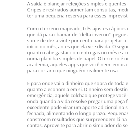
A saída é planejar refeições simples e quentes
Gripes e resfriados aumentam consultas, medi
ter uma pequena reserva para esses imprevisto
Com o terreno mapeado, três ajustes rápidos 
que dá para chamar de "delta inverno": pegue 
some de dez a vinte por cento para projetar o 
início do mês, antes que ela vire dívida. O segu
quanto cabe gastar com entregas no mês e aco
numa planilha simples de papel. O terceiro é 
academia, aqueles apps que você nem lembra 
para cortar o que ninguém realmente usa.
E para onde vai o dinheiro que sobra de toda 
quanto a economia em si. Dinheiro sem destino
emergência, aquele colchão que protege você 
onda quando a vida resolve pregar uma peça f
excedente pode virar um aporte adicional no 
fechada, alimentando o longo prazo. Pequen
constroem resultados que surpreendem lá na f
contas. Aproveite para abrir o simulador do 